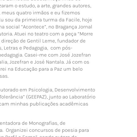
zaram o estudo, a arte, grandes autores,
m, meus quatro irmãos e eu fizemos
u sou da primeira turma da Facile, hoje
na social “Acontece”, no Bragança Jornal
oria. Atuei no teatro com a peça “Morre
 direção de Gentil Leme, fundador de
 Letras e Pedagogia,
com pós-
opedagogia. Casei-me com José Jozefran
lia, Jozefran e José Nantala. Já com os
ntrei na Educação para a Paz um belo
sas.
doutorado em Psicologia, Desenvolvimento
lerância” (GEEPAZ), junto ao Laboratório
ificam minhas publicações acadêmicas
entadora de Monografias, de
a.
Organizei concursos de poesia para
va Perfil e Fama”, sendo autora de