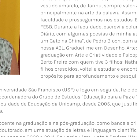
vestido amarelo, de Jarinu, sempre valori
principalmente na arte da palavra. Assi
faculdade e prosseguimos nos estudos. E
FESB. Durante a faculdade, escrevi a colu
Diário, com algumas poesias de minha aut
um Gato na China”, de Pedro Bloch, com a
nossa ABL. Graduei-me em Desenho, Artes,
graduação em Arte e Criatividade e Psic
Berto Freire com quem tive 3 filhos: Natha
filhos crescidos, voltei a estudar e enco
propósito para aprofundamento e pesqui
niversidade São Francisco (USF) e logo em seguida, fiz o 
ordenadora do Grupo de Estudos “Educação para a Paz e To
 Faculdade de Educação da Unicamp, desde 2005, que just
a.
ocente na graduação e na pós-graduação, como banca e ori
doutorado, em uma atuação de letras e linguagem científic
os anos de 2008 a 2014. Sou articulista junto à Revista “No